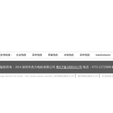
友情链接：
合金电阻
采样电阻
罩极电机
冰箱电机
采样电阻
Isabellenhuette
版权所有：2014 深圳市杰力电机有限公司
粤ICP备18081611号
电话：0755-2272589
|
|
vape detector for home
best smoke alarms australia
深圳网站建设公司
惠州网站建设公司
步进电机