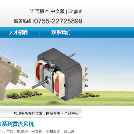
语言版本:
中文版
|
English
人才招聘
联系我们
·您现在所在的位置：网站首页 > 产品中心
30系列贯流风机
用：空调、电壁炉、干衣机、冷却装置、通风设