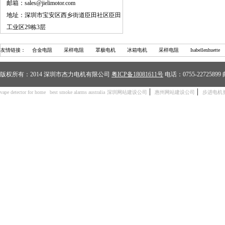
邮箱：sales@jielimotor.com
地址：深圳市宝安区西乡街道臣田社区臣田
工业区29栋3层
友情链接：
合金电阻
采样电阻
罩极电机
冰箱电机
采样电阻
Isabellenhuette
版权所有：2014 深圳市杰力电机有限公司
粤ICP备18081611号
电话：0755-2272589
|
|
vape detector for home
best smoke alarms australia
深圳网站建设公司
惠州网站建设公司
步进电机