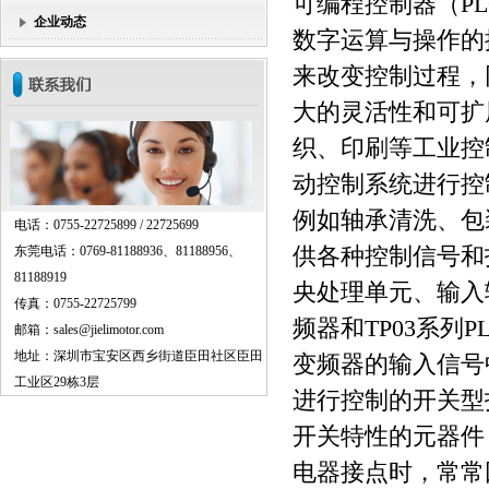
可编程控制器（P
企业动态
数字运算与操作的
来改变控制过程，
大的灵活性和可扩
织、印刷等工业控
动控制系统进行控
例如轴承清洗、包
电话：0755-22725899 / 22725699
东莞电话：0769-81188936、81188956、
供各种控制信号和
81188919
央处理单元、输入
传真：0755-22725799
频器和TP03系列
邮箱：sales@jielimotor.com
地址：深圳市宝安区西乡街道臣田社区臣田
变频器的输入信号
工业区29栋3层
进行控制的开关型
开关特性的元器件
电器接点时，常常