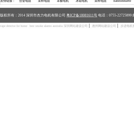
友情链接：
合金电阻
采样电阻
罩极电机
冰箱电机
采样电阻
Isabellenhuette
版权所有：2014 深圳市杰力电机有限公司
粤ICP备18081611号
电话：0755-2272589
|
|
vape detector for home
best smoke alarms australia
深圳网站建设公司
惠州网站建设公司
步进电机