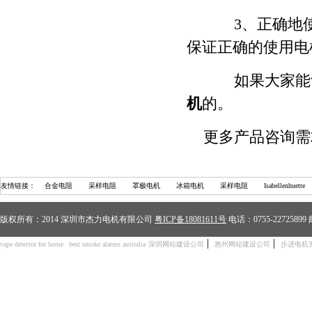
3、正确地使
保证正确的使用电
如果大家能够
机
的。
更多产品咨询需求请电
友情链接：
合金电阻
采样电阻
罩极电机
冰箱电机
采样电阻
Isabellenhuette
版权所有：2014 深圳市杰力电机有限公司
粤ICP备18081611号
电话：0755-2272589
|
|
vape detector for home
best smoke alarms australia
深圳网站建设公司
惠州网站建设公司
步进电机