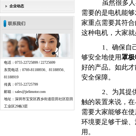
虽然很多人
企业动态
需要的是电机能够
家重点需要其符合
这种电机，大家就
1、确保自己
够安全地使用
罩极
电话：0755-22725899 / 22725699
好的产品。如此才
东莞电话：0769-81188936、81188956、
安全保障。
81188919
传真：0755-22725799
2、为其提供
邮箱：sales@jielimotor.com
地址：深圳市宝安区西乡街道臣田社区臣田
触的装置来说，在
工业区29栋3层
需要大家能够在使
环境要足够干燥、
用。