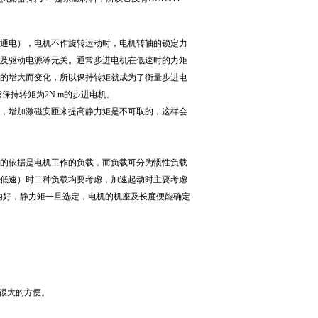
下（通电），电机不作旋转运动时，电机转轴的锁定力
及驱动电源等无关。通常步进电机在低速时的力矩
的增大而变化，所以保持转矩就成为了衡量步进电
保持转矩为2N.m的步进电机。
，增加激磁安匝来提高静力矩是不可取的，这样会
的依据是电机工作的负载，而负载可分为惯性负载
低速）时二种负载均要考虑，加速起动时主要考虑
内好，静力矩一旦选定，电机的机座及长度便能确定
很大的方便。