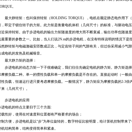
TORQUE。
最大静转矩：也叫保持转矩（HOLDING TORQUE），电机在额定静态电作用
矩，即定子锁住转子的力矩。此力矩是衡量电机体积（几何尺寸）的标准，与驱动电压
接近保持转矩。由于步进电机的输出力矩随速度的增大而不断衰减，输出功率也随速度
机最重要的参数之一。比如，当人们说2N.m的步进电机，在没有特殊说明的情况下是指
虽然静转矩与电磁激磁安匝数成正比，与定齿转子间的气隙有关，但过份采用减小气隙
造成电机的发热及机械噪音。
最大静力矩的选择：
步进电机的动态力矩一下子很难确定，我们往往先确定电机的静力矩。静力矩选择
和摩擦负载二种。单一的惯性负载和单一的摩擦负载是不存在的。直接起动时（一般由
惯性负载，恒速运行进只要考虑摩擦负载。一般情况下，静力矩应为摩擦负载的2-3倍
下来（几何尺寸）。
步进电机的应用
步进电机的特点主要归于三个方面:
过载性好，使用在对速度和位置都有严格要求的场合；
控制方便，步进电机是以“步”为单位旋转的，数字特征比较明显，给计算机控制带来了
整机结构简单，结构变得简单和紧凑。