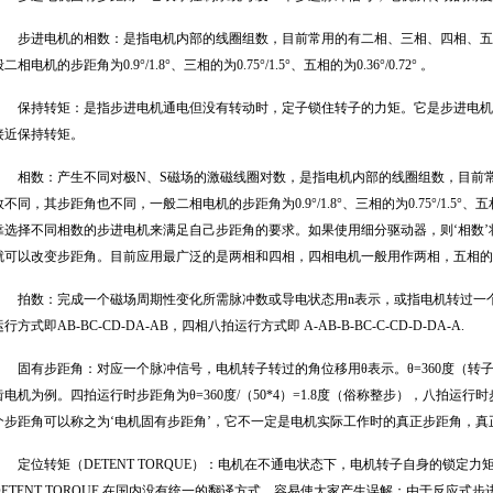
步进电机的相数：是指电机内部的线圈组数，目前常用的有二相、三相、四相、五
二相电机的步距角为0.9°/1.8°、三相的为0.75°/1.5°、五相的为0.36°/0.72° 。
保持转矩：是指步进电机通电但没有转动时，定子锁住转子的力矩。它是步进电机
接近保持转矩。
相数：产生不同对极N、S磁场的激磁线圈对数，是指电机内部的线圈组数，目前
数不同，其步距角也不同，一般二相电机的步距角为0.9°/1.8°、三相的为0.75°/1.5°、五
靠选择不同相数的步进电机来满足自己步距角的要求。如果使用细分驱动器，则‘相数
就可以改变步距角。目前应用最广泛的是两相和四相，四相电机一般用作两相，五相的
拍数：完成一个磁场周期性变化所需脉冲数或导电状态用n表示，或指电机转过一
运行方式即AB-BC-CD-DA-AB，四相八拍运行方式即 A-AB-B-BC-C-CD-D-DA-A.
固有步距角：对应一个脉冲信号，电机转子转过的角位移用θ表示。θ=360度（转子
齿电机为例。四拍运行时步距角为θ=360度/（50*4）=1.8度（俗称整步），八拍运行时步距
个步距角可以称之为‘电机固有步距角’，它不一定是电机实际工作时的真正步距角，真
定位转矩（DETENT TORQUE）：电机在不通电状态下，电机转子自身的锁定
DETENT TORQUE 在国内没有统一的翻译方式，容易使大家产生误解；由于反应式