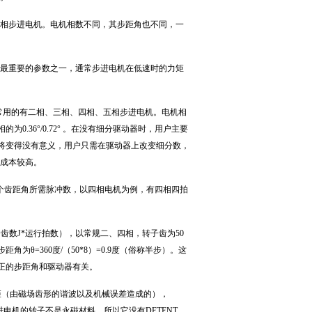
相步进电机。电机相数不同，其步距角也不同，一
最重要的参数之一，通常步进电机在低速时的力矩
常用的有二相、三相、四相、五相步进电机。电机相
相的为0.36°/0.72° 。在没有细分驱动器时，用户主要
’将变得没有意义，用户只需在驱动器上改变细分数，
成本较高。
个齿距角所需脉冲数，以四相电机为例，有四相四拍
齿数J*运行拍数），以常规二、四相，转子齿为50
角为θ=360度/（50*8）=0.9度（俗称半步）。这
正的步距角和驱动器有关。
力矩（由磁场齿形的谐波以及机械误差造成的），
步进电机的转子不是永磁材料，所以它没有DETENT